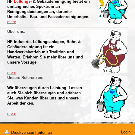
HP
Lüftungs
- & Gebäudereinigung bietet ein
umfangreiches Spektrum an
Reinigungsleistungen an, darunter
Unterhalts-, Bau- und Fassadenreinigungen.
mehr
Über uns:
HP Industrie- Lüftungsanlagen, Rohr- &
Gebäudereinigung ist ein
Handwerksbetrieb mit Tradition und
Werten. Erfahren Sie mehr über uns und
unsere Vorzüge.
mehr
Unsere Referenzen:
Wir überzeugen durch Leistung. Lassen
auch Sie sich überzeugen und erfahren
Sie, was Kunden über uns und unsere
Arbeit denken.
mehr
Login
Druckversion
|
Sitemap